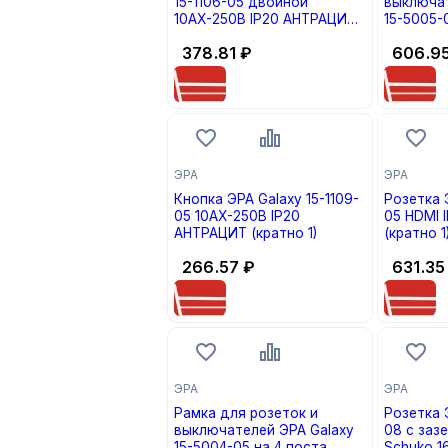
15-1106-05 двойной
выключат
10АХ-250В IP20 АНТРАЦИТ
15-5005-
(кратно 1)
АНТРАЦИТ
378.81
₽
606.9
ЭРА
ЭРА
Кнопка ЭРА Galaxy 15-1109-
Розетка Э
05 10АХ-250В IP20
05 HDMI 
АНТРАЦИТ (кратно 1)
(кратно 1
266.57
₽
631.35
ЭРА
ЭРА
Рамка для розеток и
Розетка Э
выключателей ЭРА Galaxy
08 c заз
15-5004-05 на 4 поста
Schuko 1