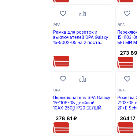
ЭРА
ЭРА
Рамка для розеток и
Переключ
выключателей ЭРА Galaxy
15-1103-
15-5002-05 на 2 поста
БЕЛЫЙ МА
АНТРАЦИТ (кратно 1)
цена по запросу
273.8
ЭРА
ЭРА
Переключатель ЭРА Galaxy
Розетка 
15-1106-08 двойной
2103-05 
10АХ-250В IP20 БЕЛЫЙ
2P+E Sch
МАТОВЫЙ (кратно 1)
крышкой 
378.81
₽
364.17
АНТРАЦИТ