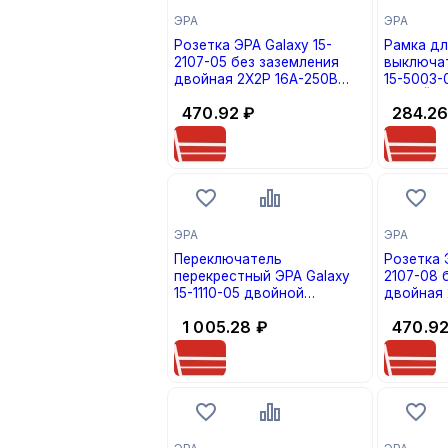
ЭРА
ЭРА
Розетка ЭРА Galaxy 15-
Рамка дл
2107-05 без заземления
выключат
двойная 2X2P 16А-250В
15-5003-
IP20 АНТРАЦИТ (кратно 1)
БЕЛЫЙ МА
470.92
₽
284.2
ЭРА
ЭРА
Переключатель
Розетка 
перекрестный ЭРА Galaxy
2107-08 
15-1110-05 двойной
двойная 
10АХ-250В АНТРАЦИТ
IP20 БЕ
1 005.28
₽
470.9
(кратно 1)
(кратно 1