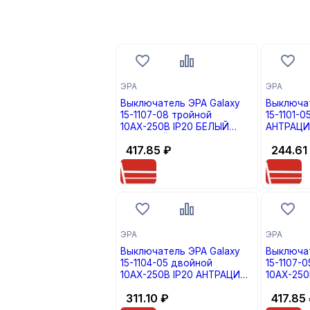
ЭРА
ЭРА
Выключатель ЭРА Galaxy
Выключат
15-1107-08 тройной
15-1101-0
10АХ-250В IP20 БЕЛЫЙ
АНТРАЦИТ
МАТОВЫЙ (кратно 1)
417.85
₽
244.61
ЭРА
ЭРА
Выключатель ЭРА Galaxy
Выключат
15-1104-05 двойной
15-1107-
10АХ-250В IP20 АНТРАЦИТ
10АХ-250
(кратно 1)
(кратно 1
311.10
₽
417.85