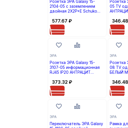
Розетка ЭРА Galaxy 15-
Розетка Э
2104-05 с заземлением
05 TV од
двойная 2X2P+E Schuko
АНТРАЦИТ
16А-250В IP20 АНТРАЦИТ
577.67
₽
346.4
(кратно 1)
ЭРА
ЭРА
Розетка ЭРА Galaxy 15-
Розетка Э
3107-05 информационная
08 TV од
RJ45 IP20 АНТРАЦИТ
БЕЛЫЙ МА
(кратно 1)
373.32
₽
346.4
ЭРА
ЭРА
Переключатель ЭРА Galaxy
Рамка дл