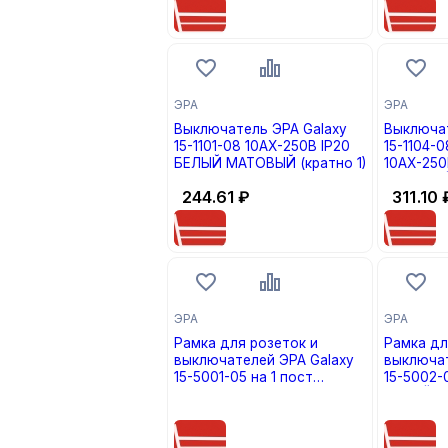
ЭРА
ЭРА
Выключатель ЭРА Galaxy
Выключат
15-1101-08 10АХ-250В IP20
15-1104-
БЕЛЫЙ МАТОВЫЙ (кратно 1)
10АХ-250
МАТОВЫЙ 
244.61
₽
311.10
ЭРА
ЭРА
Рамка для розеток и
Рамка дл
выключателей ЭРА Galaxy
выключат
15-5001-05 на 1 пост
15-5002-
АНТРАЦИТ (кратно 1)
БЕЛЫЙ МА
цена по запросу
цена по