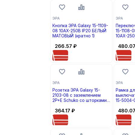
ЭРА
ЭРА
Кнопка ЭРА Galaxy 15-1109-
Переключ
08 10АХ-250В IP20 БЕЛЫЙ
15-1108-
МАТОВЫЙ (кратно 1)
10АХ-250
МАТОВЫЙ 
266.57
₽
480.0
ЭРА
ЭРА
Розетка ЭРА Galaxy 15-
Рамка дл
2103-08 c заземлением
выключат
2P+E Schuko со шторками с
15-5004-
крышкой 16А-250В IP20
БЕЛЫЙ МА
364.17
₽
480.0
БЕЛЫЙ МАТОВЫЙ (кратно 1)