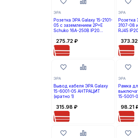
ЭРА
ЭРА
Розетка ЭРА Galaxy 15-2101-
Розетка 
05 c заземлением 2P+E
3107-08 
Schuko 16А-250В IP20
RJ45 IP
АНТРАЦИТ (кратно 1)
(кратно 1
275.72
₽
373.32
ЭРА
ЭРА
Вывод кабеля ЭРА Galaxy
Рамка дл
15-6001-05 АНТРАЦИТ
выключат
(кратно 1)
15-5001-
МАТОВЫЙ 
315.98
₽
98.21