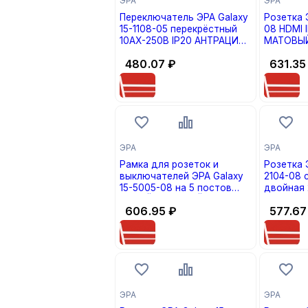
ЭРА
ЭРА
Переключатель ЭРА Galaxy
Розетка Э
15-1108-05 перекрёстный
08 HDMI 
10АХ-250В IP20 АНТРАЦИТ
МАТОВЫЙ 
(кратно 1)
480.07
₽
631.35
ЭРА
ЭРА
Рамка для розеток и
Розетка 
выключателей ЭРА Galaxy
2104-08 
15-5005-08 на 5 постов
двойная 
БЕЛЫЙ МАТОВЫЙ (кратно 1)
16А-250В
606.95
₽
577.67
МАТОВЫЙ 
ЭРА
ЭРА