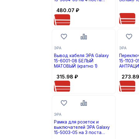
АНТРАЦИТ (кратно 1)
БЕЛЫЙ МА
цена по
480.07
₽
ЭРА
ЭРА
Вывод кабеля ЭРА Galaxy
Переключ
15-6001-08 БЕЛЫЙ
15-1103-
МАТОВЫЙ (кратно 1)
АНТРАЦИТ
315.98
₽
273.8
ЭРА
Рамка для розеток и
выключателей ЭРА Galaxy
15-5003-05 на 3 поста
АНТРАЦИТ (кратно 1)