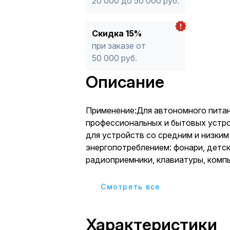
20 000 до 50 000 руб.
Скидка 15%
при заказе от
50 000 руб.
Описание
Применение:Для автономного пита
профессиональных и бытовых уст
для устройств со средним и низким
энергопотреблением: фонари, детск
радиоприемники, клавиатуры, ком
Материалы:Водородный металлог
электрод, гидроксид калия, оксид
Cмотреть все
никеляПреимущества:Экономическ
одноразовых батареекЯвляются бо
Характеристики
и безопасным источником энергии, 