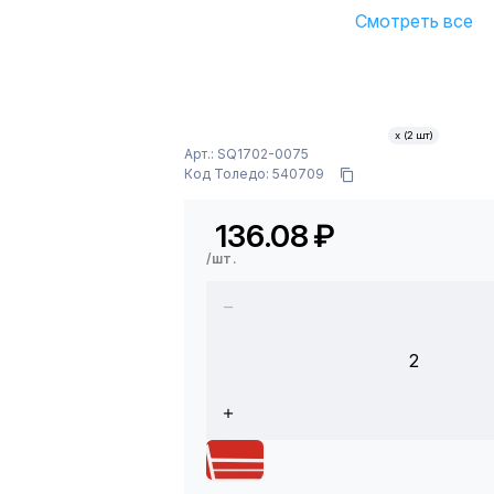
Смотреть все
х (2 шт)
Арт.: SQ1702-0075
Код Толедо: 540709
136.08
₽
/шт.
2