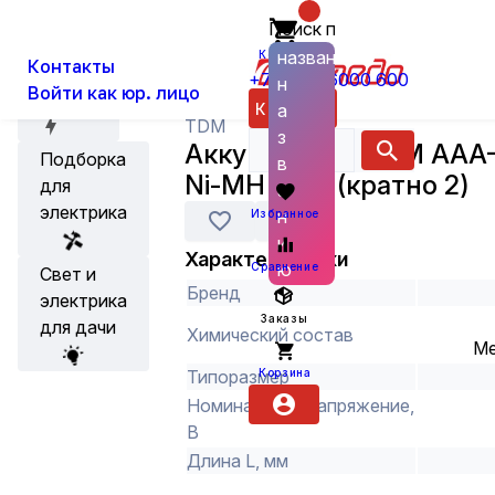
Поиск по
О нас
Новости
Каталог
Элементы питания, аккумуляторы,
названию
Корзина
Контакты
+7 (800) 6000 600
н
Войти как юр. лицо
Акции
Каталог
а
TDM
з
Аккумулятор TDM AAA
Подборка
в
Ni-MH BP-2 (кратно 2)
для
а
электрика
н
Избранное
и
Характеристики
ю
Сравнение
Свет и
Бренд
электрика
Заказы
для дачи
Химический состав
Ме
Корзина
Типоразмер
Номинальное напряжение,
В
Длина L, мм