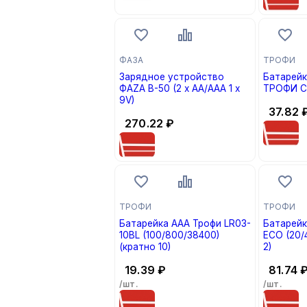
ФАЗА
ТРОФИ
Зарядное устройство
Батарейк
ФАZА B-50 (2 x AA/AAA 1 x
9V)
37.82
270.22
₽
ТРОФИ
ТРОФИ
Батарейка AAA Трофи LR03-
Батарейк
10BL (100/800/38400)
ECO (20/
(кратно 10)
2)
19.39
₽
81.74
/шт.
/шт.