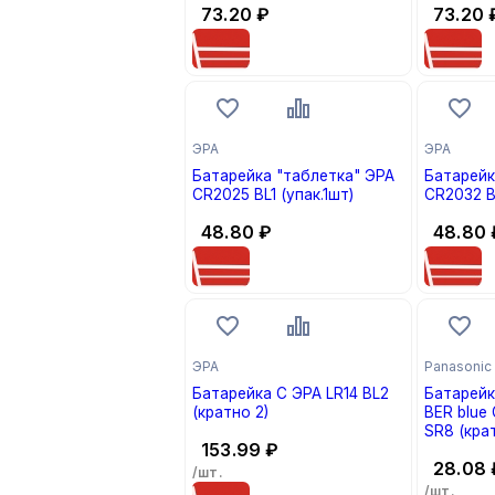
73.20
₽
73.20
ЭРА
ЭРА
Батарейка "таблетка" ЭРА
Батарейк
CR2025 BL1 (упак.1шт)
CR2032 BL
48.80
₽
48.80
ЭРА
Panasonic
Батарейка C ЭРА LR14 BL2
Батарейк
(кратно 2)
BER blue 
SR8 (кра
153.99
₽
28.08
/шт.
/шт.