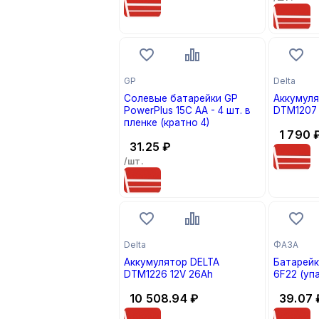
GP
Delta
Солевые батарейки GP
Аккумуля
PowerPlus 15C AA - 4 шт. в
DTM1207 
пленке (кратно 4)
1 790
31.25
₽
/шт.
Delta
ФАЗА
Аккумулятор DELTA
Батарейк
DTM1226 12V 26Ah
6F22 (упа
10 508.94
₽
39.07