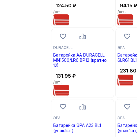
2)
124.50
₽
94.15
/шт.
/шт.
DURACELL
ЭРА
Батарейка AA DURACELL
Батарейк
MN1500/LR6 BP12 (кратно
6LR61 BL1
12)
231.80
131.95
₽
/шт.
ЭРА
ЭРА
Батарейка ЭРА A23 BL1
Батарейк
(упак.1шт)
(упак.1шт