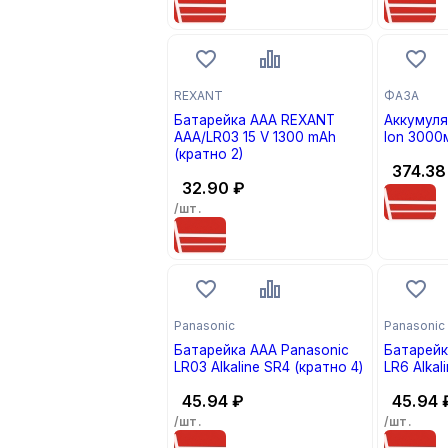
REXANT
ФАЗА
Батарейка AAA REXANT
Аккумуля
AAA/LR03 15 V 1300 mAh
Ion 3000
(кратно 2)
374.38
32.90
₽
/шт.
Panasonic
Panasonic
Батарейка AAA Panasonic
Батарейк
LR03 Alkaline SR4 (кратно 4)
LR6 Alkal
45.94
₽
45.94
/шт.
/шт.