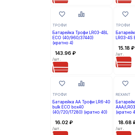
ТРОФИ
ТРОФИ
Батарейка Трофи LR03-4BL
Батарей
ECO (40/960/37440)
LR03-4S 
(кратно 4)
15.18
₽
143.96
₽
/шт.
/шт.
ТРОФИ
REXANT
Батарейка AA Трофи LR6-40
Батарей
bulk ECO box40
AAA/LR03
(40/720/17280) (кратно 40)
(кратно 4
16.02
₽
18.68
/шт.
/шт.