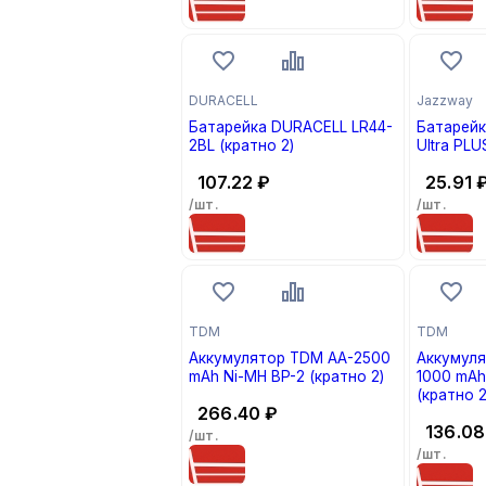
DURACELL
Jazzway
Батарейка DURACELL LR44-
Батарейк
2BL (кратно 2)
Ultra PLU
107.22
₽
25.91
/шт.
/шт.
TDM
TDM
Аккумулятор TDM AA-2500
Аккумул
mAh Ni-MH BP-2 (кратно 2)
1000 mAh
(кратно 2
266.40
₽
136.08
/шт.
/шт.