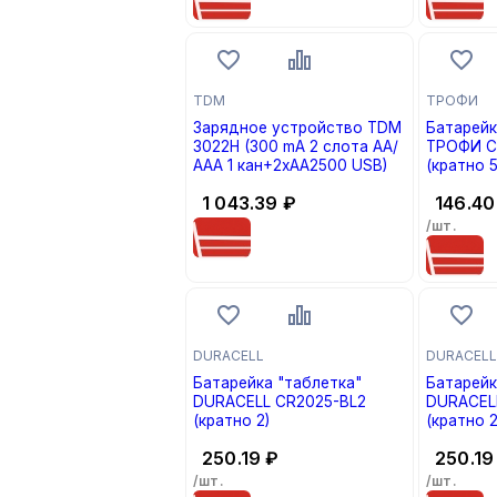
TDM
ТРОФИ
Зарядное устройство TDM
Батарейк
3022Н (300 mA 2 слота АА/
ТРОФИ CR 
ААА 1 кан+2xAA2500 USB)
(кратно 5
1 043.39
₽
146.40
/шт.
DURACELL
DURACELL
Батарейка "таблетка"
Батарейк
DURACELL CR2025-BL2
DURACELL
(кратно 2)
(кратно 2
250.19
₽
250.19
/шт.
/шт.