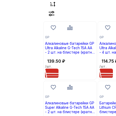
GP
GP
Алкалиновые батарейки GP
Алкалино
Ultra Alkaline G-Tech 15А AA
Ultra Alk
- 2 шт. на блистере (кратно
- 4 шт. н
2)
4)
139.50
₽
114.75
/шт.
/шт.
GP
GP
Алкалиновые батарейки GP
Батарейк
Super Alkaline G-Tech 15А АA
Lithium C
- 2 шт. на блистере (кратно
блистере