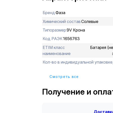
Бренд
Фаза
Химический состав
Солевые
Типоразмер
9V Крона
Код РАЭК
1656763
ETIM класс
Батарея (н
наименование
Кол-во в индивидуальной упаковке
Cмотреть все
Получение и опла
Доставка