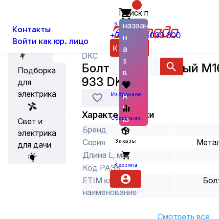
Поиск по
О нас
Новости
Каталог
Кабельная арматура
Крепёж
названию
Корзина
Контакты
+7 (800) 6000 600
н
Войти как юр. лицо
Акции
Каталог
а
DKC
з
Болт шестигранный М1
Подборка
в
933 DKC
для
а
электрика
н
Избранное
и
Характеристики
ю
Сравнение
Свет и
Бренд
электрика
Серия
Метал
Заказы
для дачи
Длина L, мм
Корзина
Код РАЭК
ETIM класс
Бол
наименование
Смотреть все