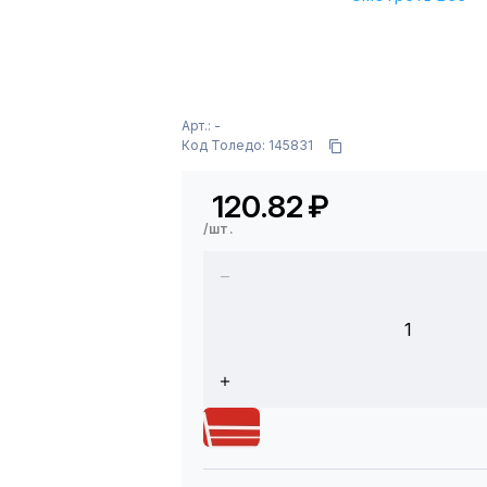
Арт.: -
Код Толедо: 145831
120.82
₽
/шт.
1