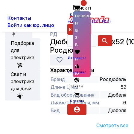
Поиск по
О нас
Новости
Каталог
Кабельная арматура
Крепёж
названию
Корзина
Контакты
+7 (800) 6000 600
н
Войти как юр. лицо
Акции
Каталог
а
РД
з
Дюбель U борт. 6х52 (1
Подборка
в
Росдюбель
для
а
электрика
н
Избранное
и
Характеристики
ю
Сравнение
Свет и
Бренд
Росдюбель
электрика
Длина L, мм
52
Заказы
для дачи
Вид оборудования
Дюбеля
Корзина
Диаметр дюбеля, мм
6
Вид
Дюбеля
Смотреть все