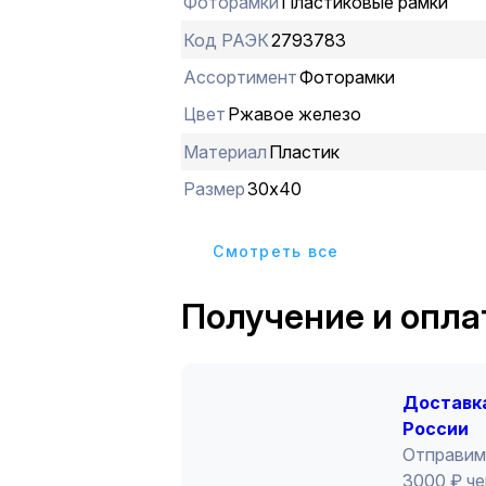
Фоторамки
Пластиковые рамки
Код РАЭК
2793783
Ассортимент
Фоторамки
Цвет
Ржавое железо
Материал
Пластик
Размер
30х40
Cмотреть все
Получение и опла
Доставка
России
Отправим
3000 ₽ че