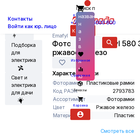
Поиск по
О нас
Новости
Каталог
Фототовары
Фототовары (рамк
названию
Корзина
Контакты
+7 (800) 6000 600
н
Войти как юр. лицо
Акции
Каталог
а
Emafyl
з
Фоторамка Emafyl 580 
Подборка
в
ржавое железо
для
а
электрика
н
Избранное
и
Характеристики
ю
Сравнение
Свет и
Фоторамки
Пластиковые рамки
электрика
Код РАЭК
2793783
Заказы
для дачи
Ассортимент
Фоторамки
Корзина
Цвет
Ржавое железо
Материал
Пластик
Смотреть все