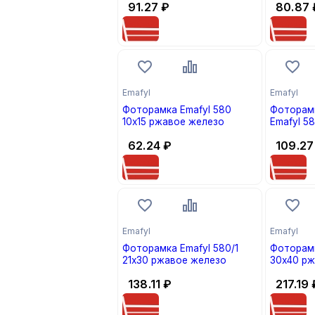
91.27
₽
80.87
Emafyl
Emafyl
Фоторамка Emafyl 580
Фоторам
10х15 ржавое железо
Emafyl 58
62.24
₽
109.27
Emafyl
Emafyl
Фоторамка Emafyl 580/1
Фоторамк
21х30 ржавое железо
30х40 рж
138.11
₽
217.19