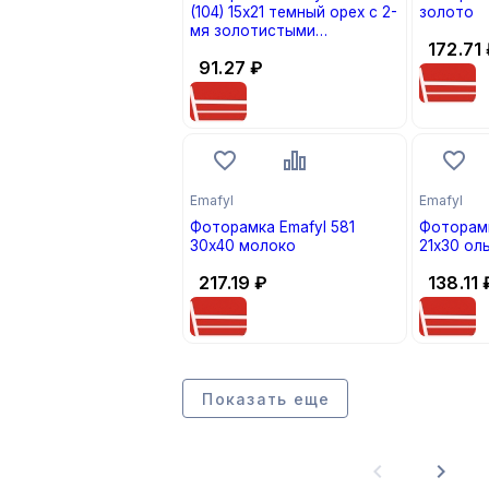
(104) 15х21 темный орех с 2-
золото
мя золотистыми
172.71
полосками
91.27
₽
Emafyl
Emafyl
Фоторамка Emafyl 581
Фоторамк
30х40 молоко
21х30 ол
217.19
₽
138.11
Показать еще