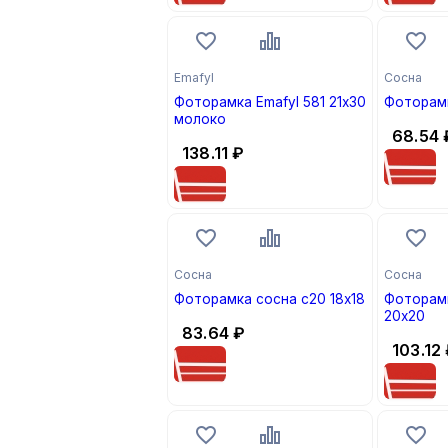
Emafyl
Сосна
Фоторамка Emafyl 581 21х30
Фоторамк
молоко
68.54
138.11
₽
Сосна
Сосна
Фоторамка сосна с20 18х18
Фоторамк
20х20
83.64
₽
103.12