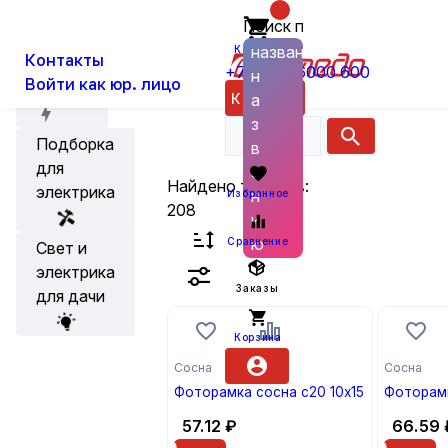
Фотото
Главная
Каталог
Фототовары
Поиск по
О нас
Новости
названию
Корзина
Контакты
+7 (800) 6000 600
н
Фототовары (рамки, а
Войти как юр. лицо
Акции
Каталог
а
з
Подборка
в
для
а
Найдено товаров:
электрика
н
Избранное
208
и
ю
Сравнение
Свет и
электрика
Заказы
для дачи
Корзина
Сосна
Сосна
Фоторамка сосна с20 10х15
Фоторамк
57.12
₽
66.59