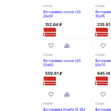
Сосна
Сосна
Фоторамка сосна с20
Фоторамк
24х30
35х35
152.64
₽
235.61
Сосна
Сосна
Фоторамка сосна с20
Фоторамк
50х60
50х70
559.61
₽
645.14
Emafyl
Сосна
Фоторамка Emafyl 15 282
Фоторамк