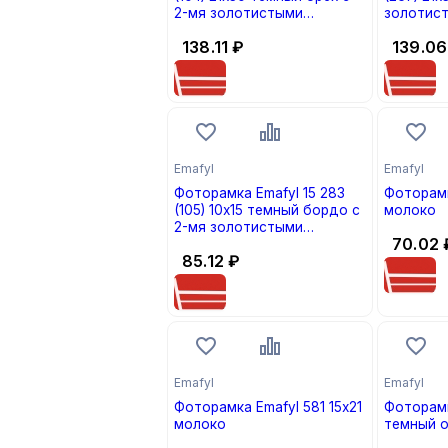
2-мя золотистыми
золотис
полосками
138.11
₽
139.06
Emafyl
Emafyl
Фоторамка Emafyl 15 283
Фоторамк
(105) 10х15 темный бордо с
молоко
2-мя золотистыми
70.02
полосками
85.12
₽
Emafyl
Emafyl
Фоторамка Emafyl 581 15х21
Фоторамк
молоко
темный о