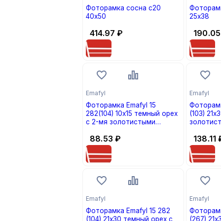
Фоторамка сосна с20
Фоторамк
40х50
25х38
414.97
₽
190.05
Emafyl
Emafyl
Фоторамка Emafyl 15
Фоторамк
282(104) 10х15 темный орех
(103) 21х
с 2-мя золотистыми
золотис
полосками
88.53
₽
138.11
Emafyl
Emafyl
Фоторамка Emafyl 15 282
Фоторамк
(104) 21х30 темный орех с
(267) 21х