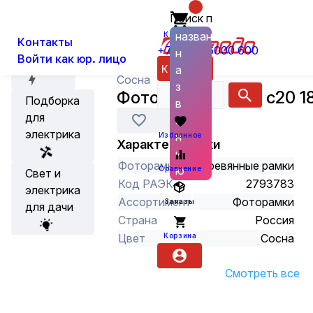
Поиск по
О нас
Новости
Каталог
Фототовары
Фототовары (рамк
названию
Корзина
Контакты
+7 (800) 6000 600
н
Войти как юр. лицо
Акции
Каталог
а
Сосна
з
Фоторамка сосна с20 1
Подборка
в
для
а
электрика
н
Избранное
Характеристики
и
Фоторамки
Деревянные рамки
ю
Сравнение
Свет и
Код РАЭК
2793783
электрика
Ассортимент
Фоторамки
Заказы
для дачи
Страна
Россия
Корзина
Цвет
Сосна
Смотреть все