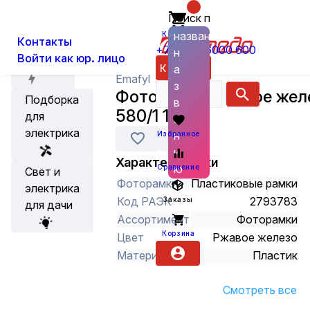
Поиск по
О нас
Новости
Каталог
Фототовары
Фототовары (рамк
названию
Корзина
Контакты
+7 (800) 6000 600
н
Войти как юр. лицо
Акции
Каталог
а
Emafyl
з
Фоторамка ржавое желе
Подборка
в
580/1 15х21
для
а
электрика
н
Избранное
и
Характеристики
ю
Сравнение
Свет и
Фоторамки
Пластиковые рамки
электрика
Код РАЭК
2793783
Заказы
для дачи
Ассортимент
Фоторамки
Корзина
Цвет
Ржавое железо
Материал
Пластик
Смотреть все