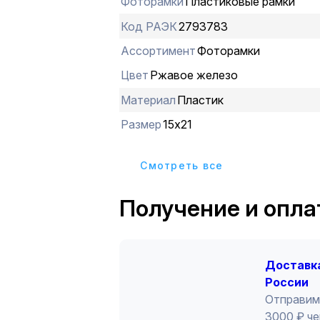
Фоторамки
Пластиковые рамки
Код РАЭК
2793783
Ассортимент
Фоторамки
Цвет
Ржавое железо
Материал
Пластик
Размер
15х21
Cмотреть все
Получение и опла
Доставка
России
Отправим
3000 ₽ че