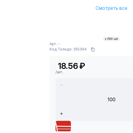
Смотреть все
х (100 шт)
Арт.: -
Код Толедо: 255394
18.56
₽
/шт.
100