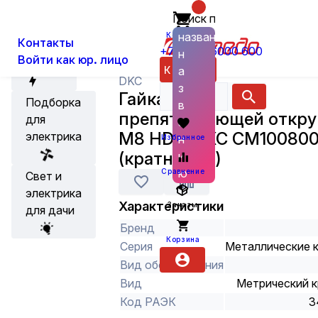
Поиск по
О нас
Новости
Каталог
Кабельная арматура
Крепёж
названию
Корзина
Контакты
+7 (800) 6000 600
н
Войти как юр. лицо
Акции
Каталог
а
DKC
з
Гайка с насечкой,
Подборка
в
препятствующей откр
для
а
М8 HDZ, DKC CM10080
электрика
н
Избранное
(кратно 100)
и
ю
Сравнение
Свет и
электрика
Характеристики
Заказы
для дачи
Бренд
Корзина
Серия
Металлические 
Вид оборудования
Вид
Метрический 
Код РАЭК
3