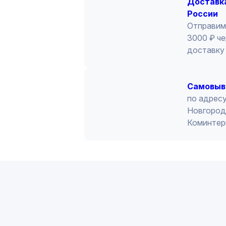
Доставка
России
Отправим
3000 ₽ че
доставку 
Cамовыв
по адресу
Новгород 
Коминтер