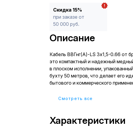
Скидка 15%
при заказе от
50 000 руб.
Описание
Кабель ВВГнг(А)-LS 3х1,5-0.66 от 
это компактный и надежный медный
в плоском исполнении, упакованны
бухту 50 метров, что делает его и
бытового и коммерческого применен
жилами сечением 1,5 мм², он предн
прокладки скрытой и открытой эле
Cмотреть все
квартирах, офисах, магазинах и др
где требуется питание освещения, 
Характеристики
маломощных электроприборов. Его
использование включает монтаж в 
штукатуркой, в кабель-каналах и пл