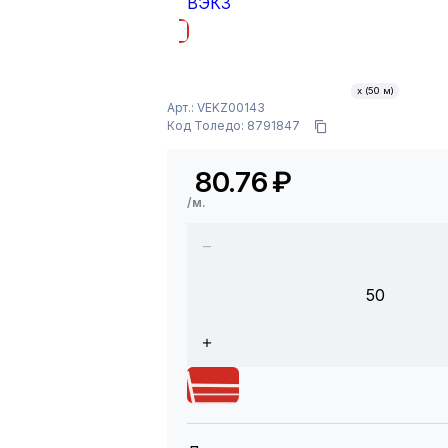
ВЭКЗ
х (50 м)
Арт.: VEKZ00143
Код Толедо: 8791847
80.76
₽
/м.
50