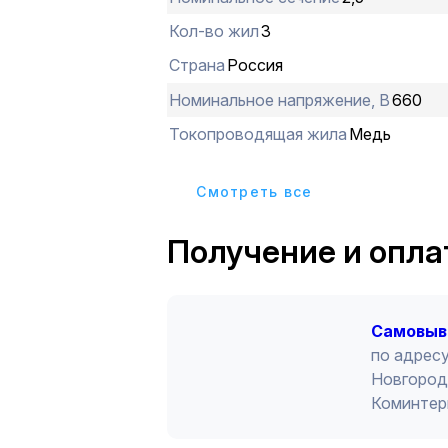
Кол-во жил
3
Страна
Россия
Номинальное напряжение, В
660
Токопроводящая жила
Медь
Cмотреть все
Получение и опла
Cамовыв
по адресу
Новгород 
Коминтер