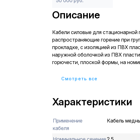
50 000 руб.
Описание
Кабели силовые для стационарной 
распространяющие горение при гру
прокладке, с изоляцией из ПВХ пла
наружной оболочкой из ПВХ пласт
горючести, плоской формы, на ном
напряжение 0,66 кВ Применяется д
прокладки (с учетом объема горюч
Cмотреть все
кабельных линий в кабельных соор
наружных (открытых) электроустан
Характеристики
эстакадах, галереях) при отсутств
механических повреждений.
Применение
Кабель медн
кабеля
Номинальное сечение
2,5