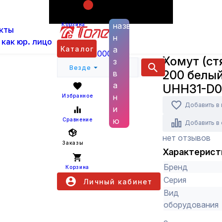
Поиск по
ас
Каталог
Кабельная арматура
Крепёж
Х
названию
Корзина
кты
(100шт) IEK UHH31-D025-200-100
н
 как юр. лицо
IEK
Каталог
а
+7 (800) 6000 600
Хомут (ст
з
Везде
200 белый
в
а
UHH31-D0
н
Избранное
Добавить в
и
ю
Сравнение
Добавить в
нет отзывов
Заказы
Характерист
Бренд
Корзина
Серия
Личный кабинет
Вид
оборудования