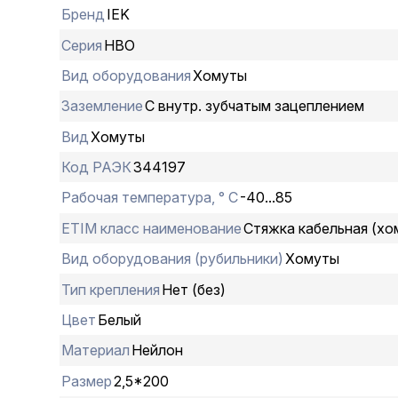
Бренд
IEK
Серия
НВО
Вид оборудования
Хомуты
Заземление
С внутр. зубчатым зацеплением
Вид
Хомуты
Код РАЭК
344197
Рабочая температура, ° С
-40...85
ETIM класс наименование
Стяжка кабельная (хо
Вид оборудования (рубильники)
Хомуты
Тип крепления
Нет (без)
Цвет
Белый
Материал
Нейлон
Размер
2,5*200