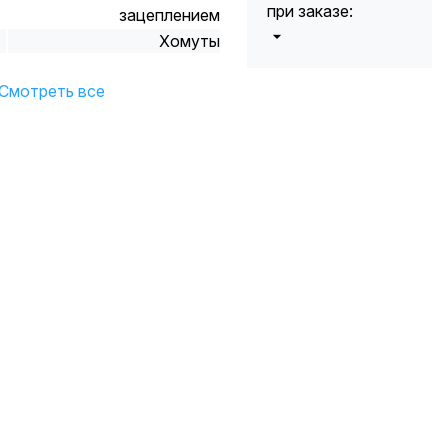
при заказе:
зацеплением
Хомуты
от 5000 до 10
5%
000 руб.
Смотреть все
от 10 000 до
10%
20 000 руб.
от 20 000 до
12%
50 000 руб
от 50 000
*
15%
руб.
* -Для заказов,
состоящих
полностью из
кабельной
продукции,
максимальная
скидка ограничена
12%