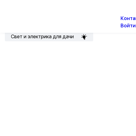
О н
Новости
Акции
Конта
Войти
Подборка для электрика
Свет и электрика для дачи