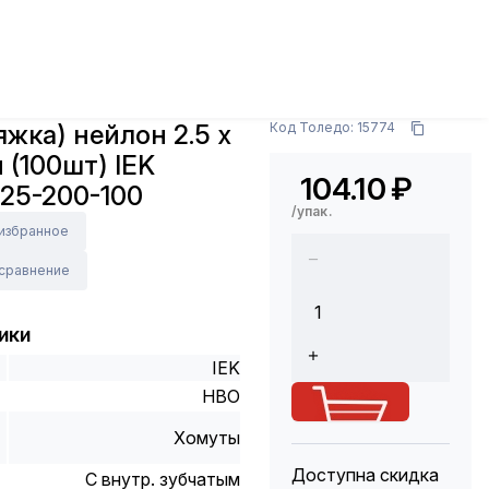
омуты
Хомут (стяжка) нейлон 2.5 х 200 белый
Арт.: UHH31-D025-200-100
яжка) нейлон 2.5 х
Код Толедо: 15774
 (100шт) IEK
104.10
₽
25-200-100
/упак.
 избранное
 сравнение
ики
IEK
НВО
Хомуты
Доступна скидка
С внутр. зубчатым