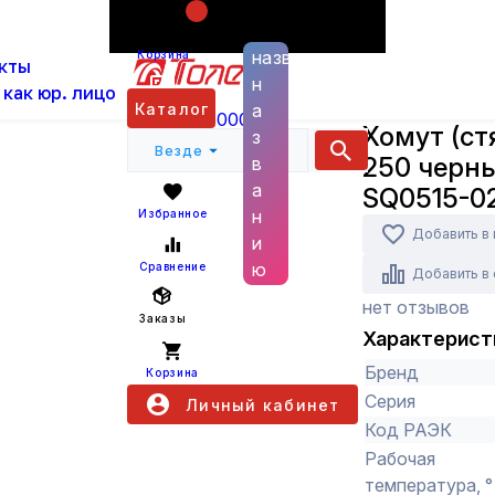
Поиск по
ас
Каталог
Кабельная арматура
Крепёж
Х
названию
Корзина
кты
(100шт) TDM SQ0515-0206
н
 как юр. лицо
TDM
Каталог
а
+7 (800) 6000 600
Хомут (ст
з
Везде
250 черн
в
а
SQ0515-0
н
Избранное
Добавить в
и
ю
Сравнение
Добавить в
нет отзывов
Заказы
Характерист
Бренд
Корзина
Серия
Личный кабинет
Код РАЭК
Рабочая
температура, °