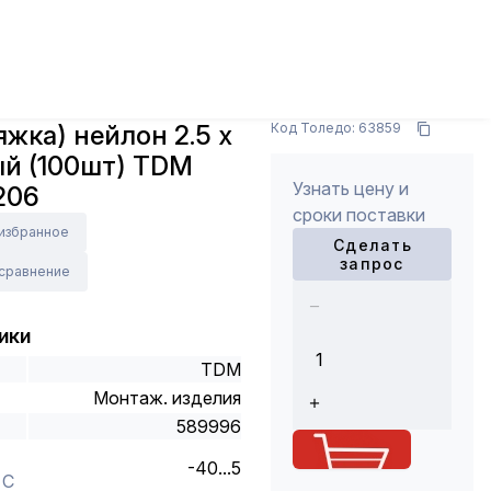
омуты
Хомут (стяжка) нейлон 2.5 х 250 черный
Арт.: SQ0515-0206
яжка) нейлон 2.5 х
Код Толедо: 63859
ый (100шт) TDM
Узнать цену и
206
сроки поставки
 избранное
Сделать
запрос
 сравнение
ики
TDM
Монтаж. изделия
589996
-40...5
 С