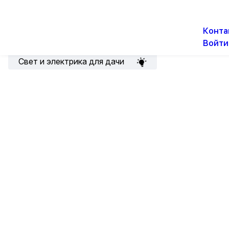
О н
Новости
Акции
Конта
Войти
Подборка для электрика
Свет и электрика для дачи