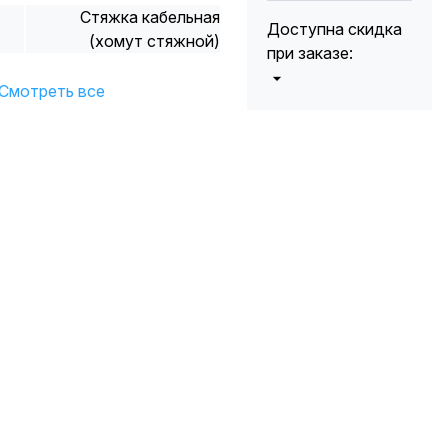
Стяжка кабельная
Доступна скидка
(хомут стяжной)
при заказе:
Смотреть все
от 5000 до 10
5%
000 руб.
от 10 000 до
10%
20 000 руб.
от 20 000 до
12%
50 000 руб
от 50 000
*
15%
руб.
* -Для заказов,
состоящих
полностью из
кабельной
продукции,
максимальная
скидка ограничена
12%