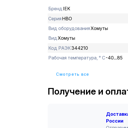
Бренд
IEK
Серия
НВО
Вид оборудования
Хомуты
Вид
Хомуты
Код РАЭК
344210
Рабочая температура, ° С
-40...85
Cмотреть все
Получение и опла
Доставка
России
Отправим