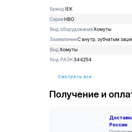
Бренд
IEK
Серия
НВО
Вид оборудования
Хомуты
Заземление
С внутр. зубчатым зац
Вид
Хомуты
Код РАЭК
344254
Cмотреть все
Получение и опла
Доставка
России
Отправим