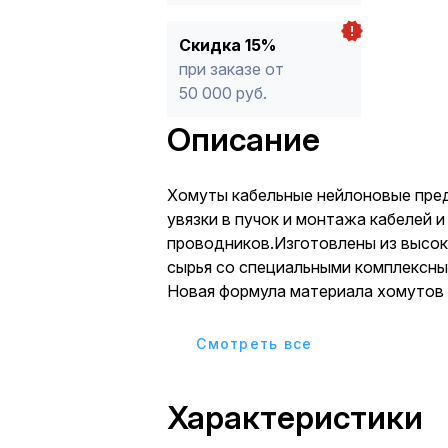
Скидка 15%
при заказе от
50 000 руб.
Описание
Хомуты кабельные нейлоновые пре
увязки в пучок и монтажа кабелей и
проводников.Изготовлены из высо
сырья со специальными комплексны
Новая формула материала хомутов 
гарантирует сохранение прочности
при монтаже, эксплуатации, трансп
Cмотреть все
хранении. Продукция соответствуе
ГОСТ Р МЭК 62275-2015.
Характеристики