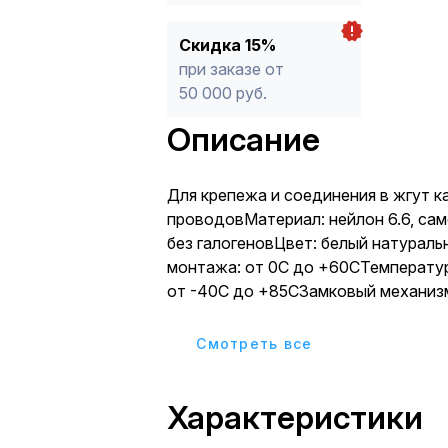
Скидка 15%
при заказе от
50 000 руб.
Описание
Для крепежа и соединения в жгут к
проводовМатериал: нейлон 6.6, са
без галогеновЦвет: белый натурал
монтажа: от 0С до +60СТемператур
от -40С до +85СЗамковый механиз
одностороннего хода, неразъемны
01 (для стяжек шириной 2.5-4.8 мм)
Cмотреть все
стяжек шириной 3.5-10 мм)
Характеристики