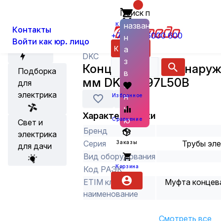
Поиск по
О нас
Новости
Каталог
Кабеленесущие системы и аксес
названию
Корзина
Контакты
+7 (800) 6000 600
н
Войти как юр. лицо
Акции
Каталог
а
DKC
з
Концевая втулка, наруж
Подборка
в
мм DKC 6097L50B
для
а
электрика
н
Избранное
и
Характеристики
ю
Сравнение
Свет и
Бренд
электрика
Серия
Трубы эл
Заказы
для дачи
Вид оборудования
Корзина
Код РАЭК
ETIM класс
Муфта концев
наименование
Смотреть все