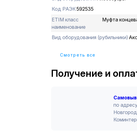
Код РАЭК
592535
ETIM класс
Муфта концев
наименование
Вид оборудования (рубильники)
Ак
Cмотреть все
Получение и опла
Cамовыв
по адресу
Новгород 
Коминтер