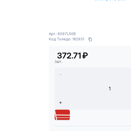
Арт.: 6097L50B
Код Толедо: 182931
372.71
₽
/шт.
1