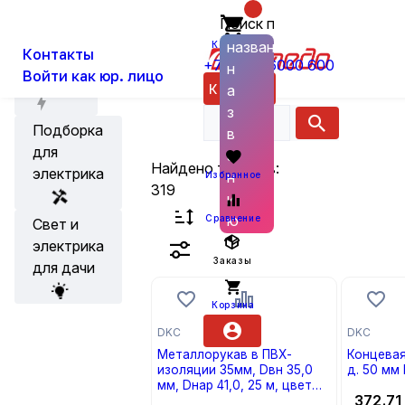
Главная
Каталог
Кабеленесущие систе
Поиск по
О нас
Новости
названию
Корзина
Контакты
+7 (800) 6000 600
н
Металлорукав и аксес
Войти как юр. лицо
Акции
Каталог
а
з
Подборка
в
для
а
Найдено товаров:
электрика
н
Избранное
319
и
ю
Сравнение
Свет и
электрика
Заказы
для дачи
Корзина
DKC
DKC
Металлорукав в ПВХ-
Концевая
изоляции 35мм, Dвн 35,0
д. 50 мм
мм, Dнар 41,0, 25 м, цвет
372.71
серый (бухта 25) (кратно