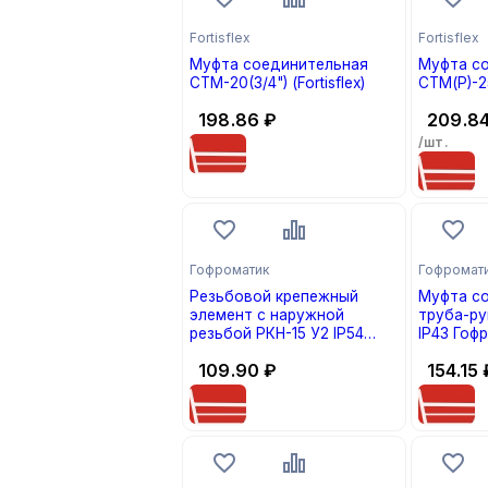
Fortisflex
Fortisflex
Муфта соединительная
Муфта с
СТМ-20(3/4") (Fortisflex)
СТМ(Р)-25(
198.86
₽
209.8
/шт.
Гофроматик
Гофромат
Резьбовой крепежный
Муфта с
элемент с наружной
труба-ру
резьбой РКН-15 У2 IP54
IP43 Гоф
Гофроматик АО «ЗЭТА»
«ЗЭТА» ze
109.90
₽
154.15
(кратно 1)