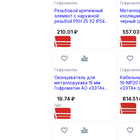
Гофроматик
Гофромат
Резьбовой крепежный
Металлор
элемент с наружной
изоляции
резьбой РКН 25 У2 IP54
черный (
(zeta40413) Гофроматик АО
10)
210.01
₽
557.03
«ЗЭТА» (кратно 1)
Гофроматик
Гофромат
Оконцеватель для
Кабельн
металлорукава 15 мм
16-МР20 
Гофроматик АО «ЗЭТА»
«ЗЭТА» (
(zeta41011) (кратно 50)
19.74
₽
814.51
/шт.