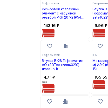
Гофроматик
Гофромат
Резьбовой крепежный
Втулка В
элемент с наружной
Гофрома
резьбой РКН 20 У2 IP54
zeta40221
(zeta40412) Гофроматик АО
143.16
₽
9.96
₽
«ЗЭТА»
Гофроматик
IEK
Втулка В-28 Гофроматик
Металлор
АО «ЗЭТА» (zeta40219)
м) ИЭК (б
(кратно 1)
15)
4.71
₽
185.55
/шт.