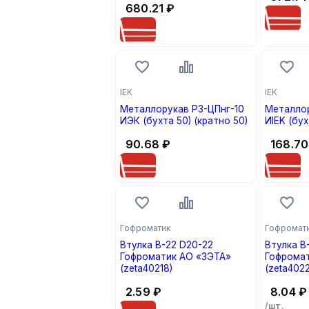
680.21
₽
25)
IEK
IEK
Металлорукав Р3-ЦПнг-10
Металло
ИЭК (бухта 50) (кратно 50)
ИIEK (бух
90.68
₽
168.70
Гофроматик
Гофромат
Втулка В-22 D20-22
Втулка В
Гофроматик АО «ЗЭТА»
Гофрома
(zeta40218)
(zeta4022
2.59
₽
8.04
₽
/шт.