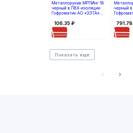
Металлорукав МРПИнг 18
Металло
черный в ПВХ-изоляции
черный в
Гофроматик АО «ЗЭТА»
Гофрома
(бухта 50) (кратно 50)
42220) /б
106.35
₽
791.78
м/упаковк
(кратно 1
Показать еще