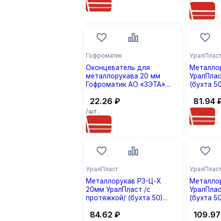
Гофроматик
УралПлас
Оконцеватель для
Металлор
металлорукава 20 мм
УралПлас
Гофроматик АО «ЗЭТА»
(бухта 50
(zeta41012) (кратно 50)
22.26
₽
81.94
/шт.
УралПласт
УралПлас
Металлорукав Р3-Ц-Х
Металлор
20мм УралПласт /с
УралПлас
протяжкой/ (бухта 50)
(бухта 50
(кратно 50)
84.62
₽
109.97