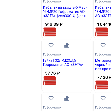
Гофроматик
Гофромат
Кабельный ввод ВК-М25-
Кабельн
16-МР20 Гофроматик АО
18-МР20 
«ЗЭТА» (zeta30014) (кратно
АО «ЗЭТА
1)
916.39
₽
1 044.1
Гофроматик
Гофромат
Гайка Г32Л-М20х1,5
Металлор
Гофроматик АО «ЗЭТА»
черный в
без прот
57.76
₽
АО «ЗЭТА
77.26
(кратно 5
Гофроматик
Гофромат