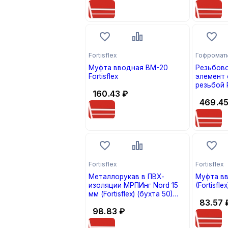
Fortisflex
Гофромат
Муфта вводная ВМ-20
Резьбов
Fortisflex
элемент 
резьбой РКН 38/М
160.43
₽
IP54 Гоф
469.4
«ЗЭТА» (
1)
Fortisflex
Fortisflex
Металлорукав в ПВХ-
Муфта вв
изоляции МРПИнг Nord 15
(Fortisfle
мм (Fortisflex) (бухта 50)
83.57
(кратно 50)
98.83
₽