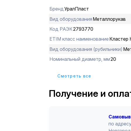
Бренд
УралПласт
Вид оборудования
Металлорукав
Код РАЭК
2793770
ETIM класс наименование
Кластер
Вид оборудования (рубильники)
Ме
Номинальный диаметр, мм
20
Cмотреть все
Получение и опла
Cамовыв
по адресу
Новгород 