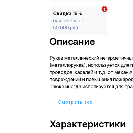
Скидка 15%
при заказе от
50 000 руб.
Описание
Рукав металлический негерметичны
(металлорукав), используется для 
проводов, кабелей и т.д. от механи
повреждений и повышения пожароб
Также иногда используется для тр
сыпучих крупнодисперсных вещест
промышленных установках
Cмотреть все
Характеристики