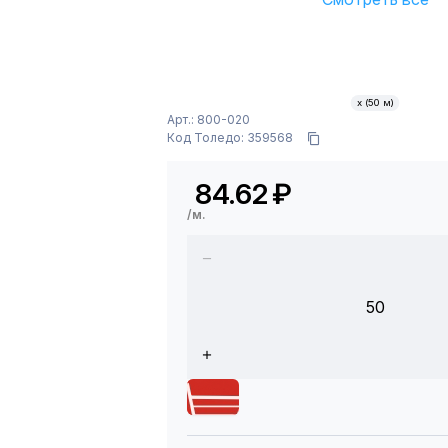
х (50 м)
Арт.: 800-020
Код Толедо: 359568
84.62
₽
/м.
50