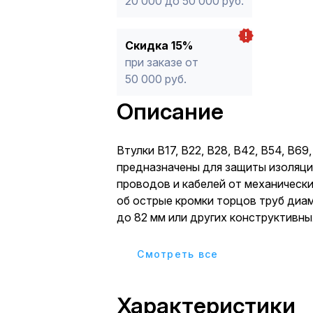
20 000 до 50 000 руб.
Скидка 15%
при заказе от
50 000 руб.
Описание
Втулки В17, В22, В28, В42, В54, В69
предназначены для защиты изоляци
проводов и кабелей от механическ
oб острые кромки торцов труб диа
дo 82 мм или дpугих конструктивных отвеpстий при
прокладке в трубах, вводах в элек
управления.
Cмотреть все
Характеристики