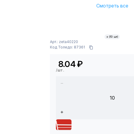
Смотреть все
х (10 шт)
Арт.: zeta40220
Код Толедо: 87361
8.04
₽
/шт.
10