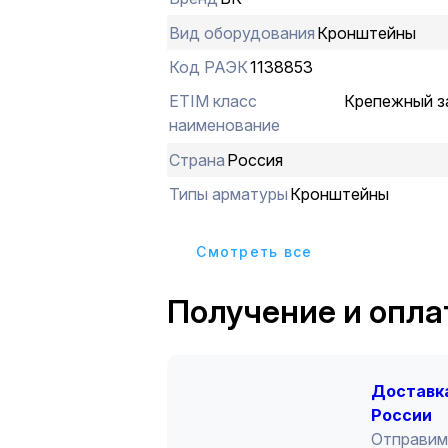
зажима. Обладает устойчивостью к
коррозии, воздействию экстремаль
Вид оборудования
Кронштейны
влажности и другим погодно-клим
Код РАЭК
1138853
факторам.
ETIM класс
Крепежный з
наименование
Страна
Россия
Типы арматуры
Кронштейны
Cмотреть все
Получение и опла
Доставка
России
Отправим