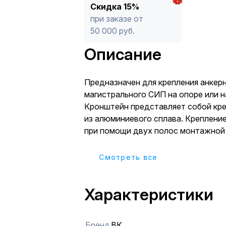
Скидка 15%
при заказе от
50 000 руб.
Описание
Предназначен для крепления анкер
магистрального СИП на опоре или н
Кронштейн представляет собой кр
из алюминиевого сплава. Креплени
при помощи двух полос монтажной
20 мм в один оборот вокруг опоры и
или бугелей B 20. Наличие ребер в 
Cмотреть все
кронштейна обеспечивает необход
для надежного крепления кронштей
Характеристики
стальной монтажной лентой. Форм
кронштейна препятствует быстром
крепёжного троса или крепёжной с
Бренд
ВК