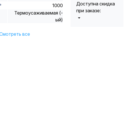
Доступна скидка
*
1000
при заказе:
Термоусаживаемая (-
ый)
от 5000 до 10
5%
000 руб.
Смотреть все
от 10 000 до
10%
20 000 руб.
от 20 000 до
12%
50 000 руб
от 50 000
*
15%
руб.
* -Для заказов,
состоящих
полностью из
кабельной
продукции,
максимальная
скидка ограничена
12%