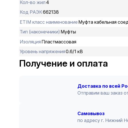
Кол-во жил
4
Код РАЭК
662138
ETIM класс наименование
Муфта кабельная сое
Тип (наконечники)
Муфты
Изоляция
Пластмассовая
Уровень напряжения
0.6/1 кВ
Получение и оплата
Доставка по всей Р
Отправим ваш заказ от
Cамовывоз
по адресу г. Нижний 