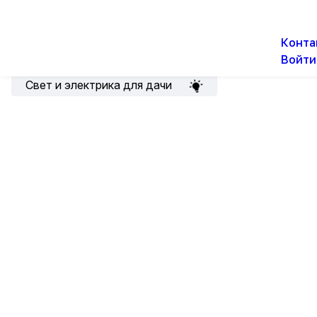
О н
Новости
Акции
Конта
Войти
Подборка для электрика
Свет и электрика для дачи