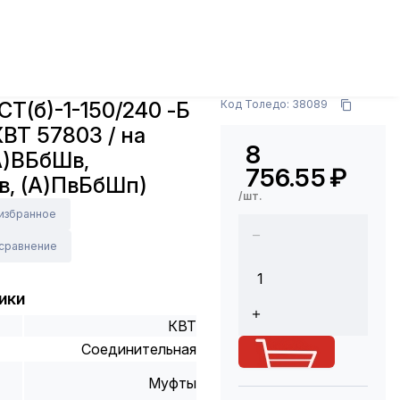
муфты
Муфта 4ПСТ(б)-1-150/240 -Б (с болт. ) КВТ
ПвБбШп)
Арт.: 57803
Т(б)-1-150/240 -Б
Код Толедо: 38089
 КВТ 57803 / на
8
(А)ВБбШв,
756.55
₽
в, (А)ПвБбШп)
/шт.
 избранное
 сравнение
ики
КВТ
Соединительная
Муфты