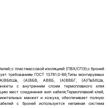
елей:;с пластмассовой изоляцией (ПВХ/СПЭ);с броней
вует требованиям ГОСТ 13781.0-86;Типы монтируемых
А)ВБбШв, (А)ВБВ, АВВБ, (А)ВВБГ, (А)ПвБбШв,
анжеты с внутренним слоем термоплавкого клея
цию мест соединения жил кабеля;Термоплавкий клей,
инительных манжет и кожуха, обеспечивает полную
абелей с броней используется непаяная система