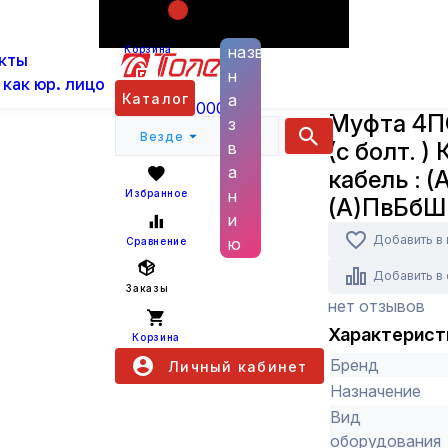
Поиск по
ас
Каталог
Кабельная арматура
Кабельные 
названию
Корзина
кты
57803 / на кабель : (А)ВБбШв, (А)ПвБбШв, (А)
н
 как юр. лицо
КВТ
Каталог
а
+7 (800) 6000 600
Муфта 4ПС
з
Везде
(с болт. )
в
а
кабель : 
н
Избранное
(А)ПвБбШ
и
Добавить в
ю
Сравнение
Добавить в
Заказы
нет отзывов
Характерист
Корзина
Бренд
Личный кабинет
Назначение
Вид
оборудования