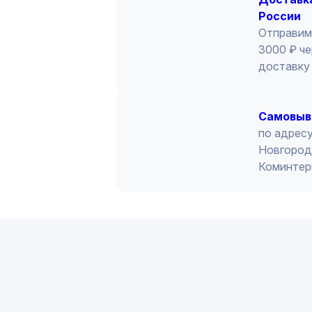
97284872-2006;
России
Отправим
3000 ₽ че
доставку 
Cамовыв
по адресу
Новгород 
Коминтер