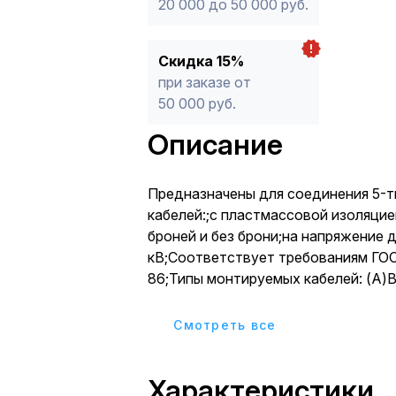
20 000 до 50 000 руб.
Скидка 15%
при заказе от
50 000 руб.
Описание
Предназначены для соединения 5-т
кабелей:;с пластмассовой изоляци
броней и без брони;на напряжение д
кВ;Соответствует требованиям ГОС
86;Типы монтируемых кабелей: (А)
(А)ПвВГ, (А)ВБбШв, (А)ВБВ, АВВБ, 
(А)ПвБбШв, (А)ПвБбШп;Соедините
Cмотреть все
изолирующие манжеты с внутренни
термоплавкого клея обеспечивают
Характеристики
качественную изоляцию мест соед