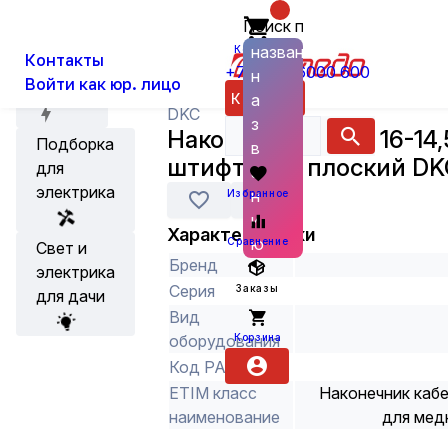
Поиск по
О нас
Новости
Каталог
Кабельная арматура
Наконечни
названию
Корзина
Контакты
+7 (800) 6000 600
н
Войти как юр. лицо
Акции
Каталог
а
DKC
з
Наконечник НШП 16-14,
Подборка
в
штифтовой плоский DK
для
а
электрика
н
Избранное
и
Характеристики
ю
Сравнение
Свет и
Бренд
электрика
Серия
Заказы
для дачи
Вид
Корзина
оборудования
Код РАЭК
ETIM класс
Наконечник каб
наименование
для мед