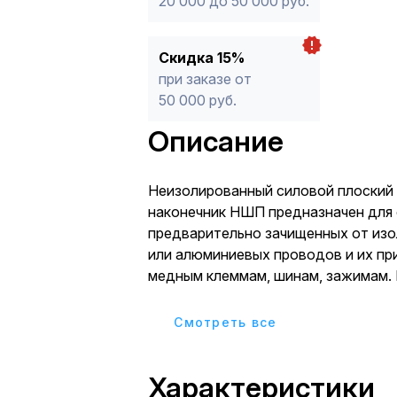
20 000 до 50 000 руб.
Скидка 15%
при заказе от
50 000 руб.
Описание
Неизолированный силовой плоский
наконечник НШП предназначен для
предварительно зачищенных от из
или алюминиевых проводов и их пр
медным клеммам, шинам, зажимам.
контактной части – электротехниче
Луженое покрытие внешних и внут
Cмотреть все
поверхностей с использованием в
от коррозии и увеличивает провод
Характеристики
слоя. Особенностями наконечника 