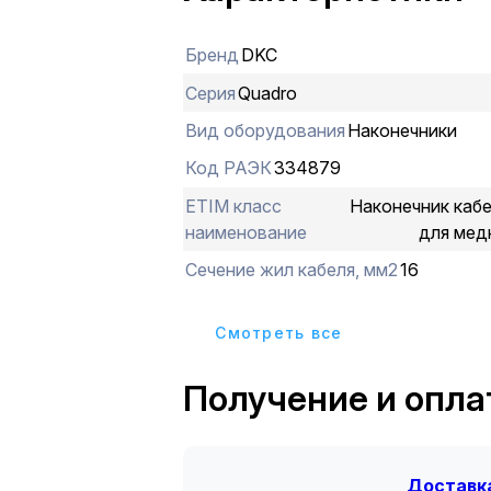
пластичность (за счет отжига меди)
геометрия втулки, которая не треб
Бренд
DKC
жилы. Сечение провода – 16 мм². Р
части – 13 мм.
Серия
Quadro
Вид оборудования
Наконечники
Код РАЭК
334879
ETIM класс
Наконечник каб
наименование
для мед
Сечение жил кабеля, мм2
16
Cмотреть все
Получение и опла
Доставка