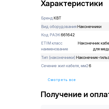
Характеристики
механическую прочность и качеств
контакта;Используются для подкл
автоматических выключателей и пр
Бренд
КВТ
электрическим устройствам с огра
шириной контактной клеммы;
Вид оборудования
Наконечники
Код РАЭК
661642
ETIM класс
Наконечник каб
наименование
для мед
Тип (наконечники)
Наконечник-гиль
Сечение жил кабеля, мм2
6
Cмотреть все
Получение и опла