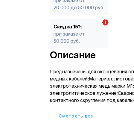
при заказе от
20 000 до 50 000 руб.
Скидка 15%
при заказе от
50 000 руб.
Описание
Предназначены для оконцевания о
медных кабелей;Материал: листова
электротехническая медь марки М1
электролитическое лужение;Сварно
контактного скругления под кабел
трубную часть монолитной и гаран
надежность опрессовки;Внутрення
Cмотреть все
трубной части наконечников имеет 
поперечные насечки, обеспечиваю