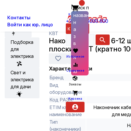
Поиск по
О нас
Новости
Каталог
Кабельная арматура
Наконечни
названию
Корзина
Контакты
+7 (800) 6000 600
н
Войти как юр. лицо
Акции
Каталог
а
КВТ
з
Наконечник НШП 6-12 
Подборка
в
плоский КВТ (кратно 10
для
а
электрика
н
Избранное
и
Характеристики
ю
Сравнение
Свет и
Бренд
электрика
Вид
Заказы
для дачи
оборудования
Корзина
Код РАЭК
ETIM класс
Наконечник каб
наименование
для мед
Тип
Н
(наконечники)