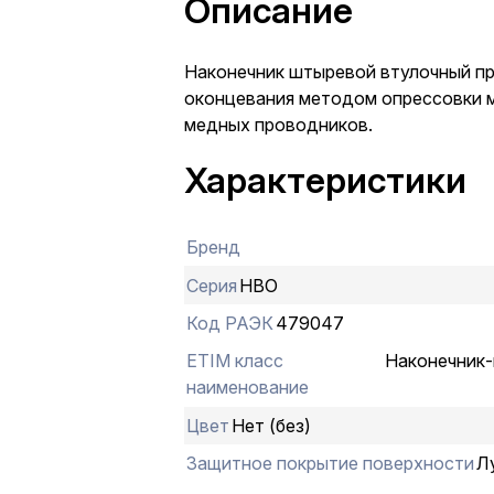
Описание
Наконечник штыревой втулочный п
оконцевания методом опрессовки 
медных проводников.
Характеристики
Бренд
Серия
НВО
Код РАЭК
479047
ETIM класс
Наконечник-
наименование
Цвет
Нет (без)
Защитное покрытие поверхности
Л