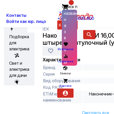
Поиск по
О нас
Новости
Каталог
Кабельная арматура
Наконечни
названию
Корзина
Контакты
+7 (800) 6000 600
н
Войти как юр. лицо
Акции
Каталог
а
IEK
з
Наконечник НШВИ 16,00
Подборка
в
штыревой втулочный (у
для
а
электрика
н
Избранное
и
Характеристики
ю
Сравнение
Свет и
Бренд
электрика
Серия
Заказы
для дачи
Вид оборудования
Корзина
Код РАЭК
ETIM класс
Наконечник-
наименование
Смотреть все