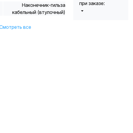
при заказе:
Наконечник-гильза
кабельный (втулочный)
от 5000 до 10
5%
000 руб.
Смотреть все
от 10 000 до
10%
20 000 руб.
от 20 000 до
12%
50 000 руб
от 50 000
*
15%
руб.
* -Для заказов,
состоящих
полностью из
кабельной
продукции,
максимальная
скидка ограничена
12%