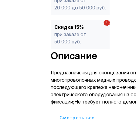
при заказе от
20 000 до 50 000 руб.
Скидка 15%
при заказе от
50 000 руб.
Описание
Предназначены для оконцевания о
многопроволочных медных проводо
последующего крепежа наконечник
электрического оборудования на о
фиксации;Не требует полного дем
крепежного соединения. Для быстр
перекроссировок достаточно лишь ослабить
Cмотреть все
винтовую фиксацию;Материал изол
самозатухающий ПВХ. Класс V-0 п