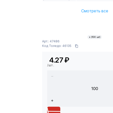
Смотреть все
х (100 шт)
Арт.: 47486
Код Толедо: 46135
4.27
₽
/шт.
100