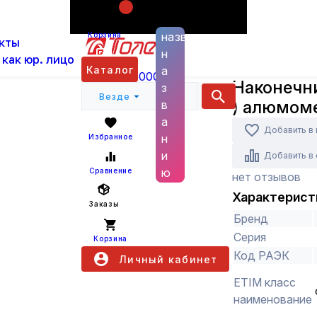
Поиск по
ас
Каталог
Кабельная арматура
Наконечники
названию
Корзина
кты
алюмомедный IEK
н
 как юр. лицо
IEK
Каталог
а
+7 (800) 6000 600
Наконечни
з
Везде
) алюмом
в
а
Добавить в
н
Избранное
и
Добавить в
ю
Сравнение
нет отзывов
Характерист
Заказы
Бренд
Серия
Корзина
Код РАЭК
Личный кабинет
ETIM класс
наименование