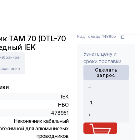
, гильзы
Наконечник ТАМ 70 (DTL-70 )
Арт.: UNP31-070-11-12
к ТАМ 70 (DTL-70
Код Толедо: 148905
едный IEK
Узнать цену и
 избранное
сроки поставки
 сравнение
Сделать
запрос
ики
IEK
НВО
478951
Наконечник кабельный
обжимной для алюминиевых
проводников