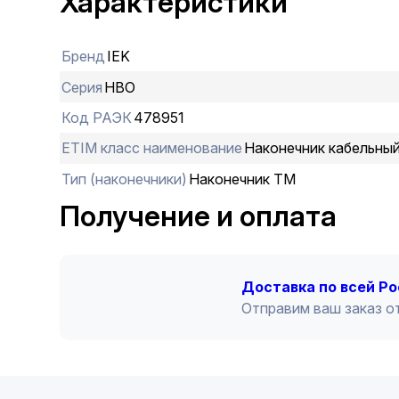
Характеристики
Бренд
IEK
Серия
НВО
Код РАЭК
478951
ETIM класс наименование
Наконечник кабельны
Тип (наконечники)
Наконечник ТМ
Получение и оплата
Доставка по всей Р
Отправим ваш заказ от