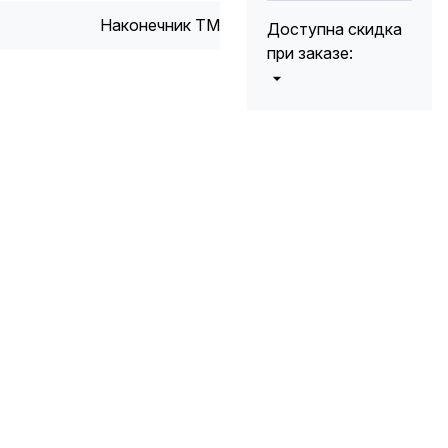
Наконечник ТМ
Доступна скидка
при заказе:
от 5000 до 10
5%
000 руб.
от 10 000 до
10%
20 000 руб.
от 20 000 до
12%
50 000 руб
от 50 000
*
15%
руб.
* -Для заказов,
состоящих
полностью из
кабельной
продукции,
максимальная
скидка ограничена
12%