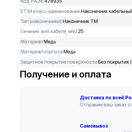
Код РАЭК
478935
ETIM класс наименование
Наконечник кабельны
Тип (наконечники)
Наконечник ТМ
Сечение жил кабеля, мм2
25
Материал
Медь
Материал корпуса
Медь
Защитное покрытие поверхности
Без покрытия (
Получение и оплата
Доставка по всей Р
Отправим ваш заказ от
Cамовывоз