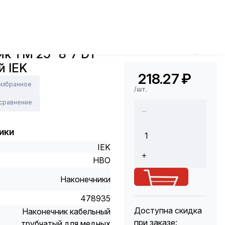
, гильзы
Наконечник ТМ 25- 8-7 DT-25 медный IEK
Арт.: UNP22-025-07-08
к ТМ 25- 8-7 DT-
Код Толедо: 141478
й IEK
218.27
₽
 избранное
/шт.
 сравнение
ики
IEK
НВО
Наконечники
478935
Доступна скидка
Наконечник кабельный
при заказе:
трубчатый для медных