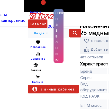
Поиск по
ас
Каталог
Кабельная арматура
Наконечники
названию
Корзина
кты
н
IEK
 как юр. лицо
Каталог
а
Наконечни
+7 (800) 6000 600
з
25 медны
Везде
в
Добавить в
а
н
Избранное
Добавить в
и
нет отзывов
ю
Сравнение
Характерист
Заказы
Бренд
Серия
Корзина
Вид
Личный кабинет
оборудования
Код РАЭК
ETIM класс