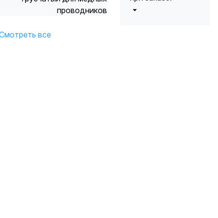
проводников
от 5000 до 10
5%
000 руб.
Смотреть все
от 10 000 до
10%
20 000 руб.
от 20 000 до
12%
50 000 руб
от 50 000
*
15%
руб.
* -Для заказов,
состоящих
полностью из
кабельной
продукции,
максимальная
скидка ограничена
12%