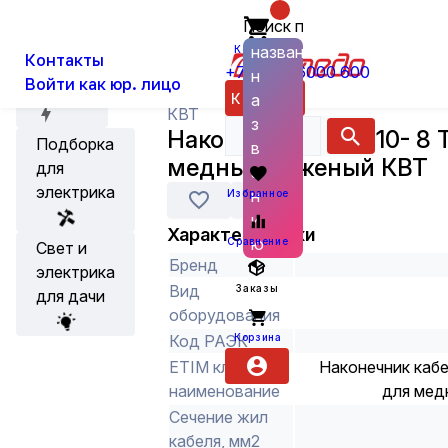
Поиск по
О нас
Новости
Каталог
Кабельная арматура
Наконечни
названию
Корзина
Контакты
+7 (800) 6000 600
н
Войти как юр. лицо
Акции
Каталог
а
КВТ
з
Наконечник ТМЛ 10- 8
Подборка
в
медный луженый КВТ
для
а
электрика
н
Избранное
и
Характеристики
ю
Сравнение
Свет и
Бренд
электрика
Вид
Заказы
для дачи
оборудования
Корзина
Код РАЭК
ETIM класс
Наконечник каб
наименование
для мед
Сечение жил
кабеля, мм2