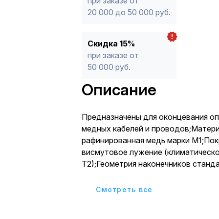
при заказе от
20 000 до 50 000 руб.
Скидка 15%
при заказе от
50 000 руб.
Описание
Предназначены для оконцевания о
медных кабелей и проводов;Матери
рафинированная медь марки М1;Пок
висмутовое лужение (климатическ
Т2);Геометрия наконечников станд
максимально приближена к размер
медных наконечников от европейск
Cмотреть все
производителей;Диаметр трубной 
наконечников ТМЛс рассчитан под