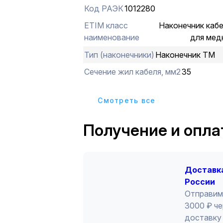
жестко скрепляет наконечник и жил
Код РАЭК
1012280
обеспечивая надежный контакт.
ETIM класс
Наконечник каб
наименование
для мед
Тип (наконечники)
Наконечник ТМ
Сечение жил кабеля, мм2
35
Cмотреть все
Получение и опла
Доставка
России
Отправим
3000 ₽ че
доставку 