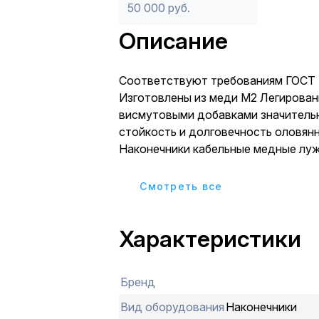
50 000 руб.
Описание
Соответствуют требованиям ГОСТ
Изготовлены из меди М2 Легирован
висмутовыми добавками значитель
стойкость и долговечность оловян
Наконечники кабельные медные л
используются для оконцевания про
с медными жилами сечением от 2,5 
Cмотреть все
применяются для кабелей напряжен
Наконечники закрепляются на жила
Характеристики
Наконечники ТМЛ изготавливаются
марки М2 с защитным покрытием о
(электролитическое лужение). Нак
Бренд
одевается на жилу кабеля и опрес
гидравлическим или ручным прессо
Вид оборудования
Наконечники