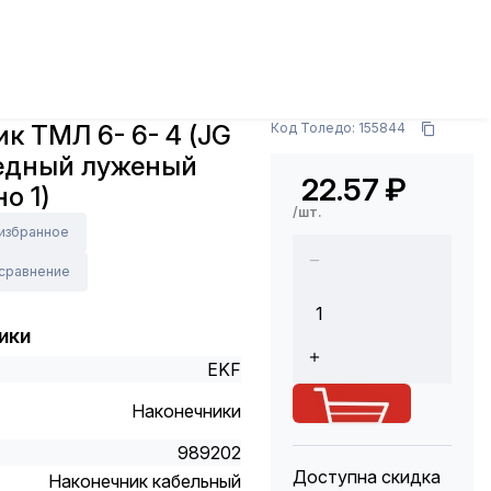
, гильзы
Наконечник ТМЛ 6- 6- 4 (JG 6- 6- 4)
Арт.: jg-6-6-4
к ТМЛ 6- 6- 4 (JG
Код Толедо: 155844
медный луженый
22.57
₽
о 1)
/шт.
 избранное
 сравнение
ики
EKF
Наконечники
989202
Доступна скидка
Наконечник кабельный