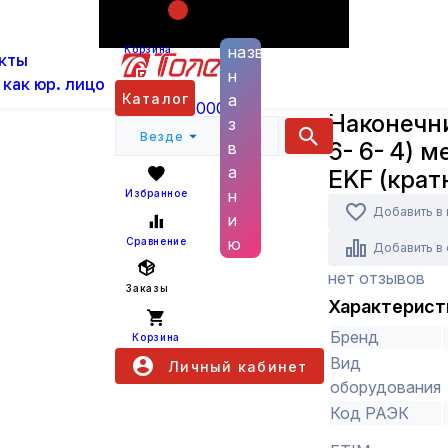
Поиск по
ас
Каталог
Кабельная арматура
Наконечники
названию
Корзина
кты
медный луженый EKF (кратно 1)
н
 как юр. лицо
EKF
Каталог
а
+7 (800) 6000 600
Наконечни
з
Везде
6- 6- 4) 
в
а
EKF (кратн
н
Избранное
Добавить в
и
ю
Сравнение
Добавить в
нет отзывов
Заказы
Характерист
Бренд
Корзина
Вид
Личный кабинет
оборудования
Код РАЭК