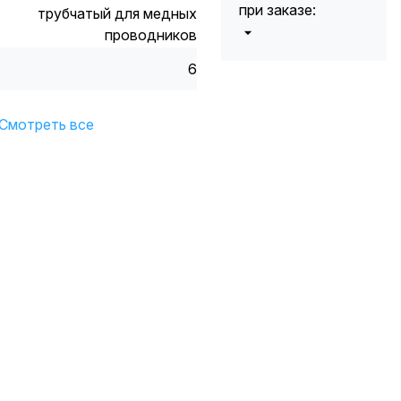
при заказе:
трубчатый для медных
проводников
от 5000 до 10
5%
6
000 руб.
от 10 000 до
10%
20 000 руб.
Смотреть все
от 20 000 до
12%
50 000 руб
от 50 000
*
15%
руб.
* -Для заказов,
состоящих
полностью из
кабельной
продукции,
максимальная
скидка ограничена
12%