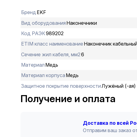
Бренд
EKF
Вид оборудования
Наконечники
Код РАЭК
989202
ETIM класс наименование
Наконечник кабельны
Сечение жил кабеля, мм2
6
Материал
Медь
Материал корпуса
Медь
Защитное покрытие поверхности
Лужёный (-ая)
Получение и оплата
Доставка по всей Р
Отправим ваш заказ от