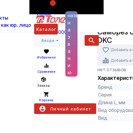
Поиск по
ас
Каталог
Кабельная арматура
Крепёж
С
названию
Корзина
кты
н
DKC
 как юр. лицо
Каталог
а
Саморез 
+7 (800) 6000 600
з
DKC
Везде
в
Добавить в
а
н
Избранное
Добавить в
и
нет отзывов
ю
Сравнение
Характерист
Заказы
Бренд
Серия
Корзина
Длина L, мм
Личный кабинет
Вид оборудов
Вид