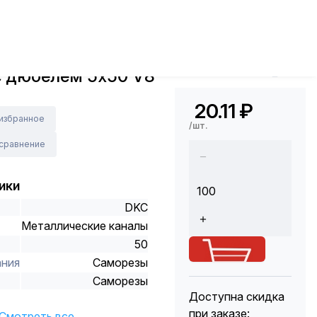
аморезы
Саморез с дюбелем 5х50 V8 DKC
х (100 шт)
Арт.: -
с дюбелем 5х50 V8
Код Толедо: 93400
20.11
₽
 избранное
/шт.
 сравнение
ики
DKC
Металлические каналы
50
ания
Саморезы
Саморезы
Доступна скидка
при заказе:
Смотреть все