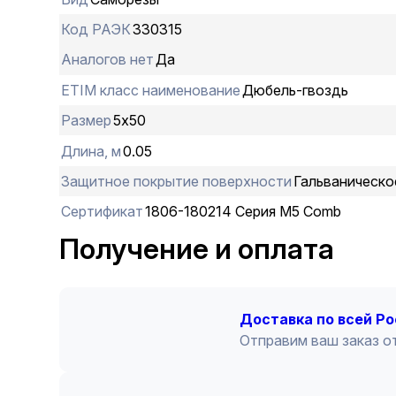
Код РАЭК
330315
Аналогов нет
Да
ETIM класс наименование
Дюбель-гвоздь
Размер
5х50
Длина, м
0.05
Защитное покрытие поверхности
Гальваническо
Сертификат
1806-180214 Серия М5 Comb
Получение и оплата
Доставка по всей Р
Отправим ваш заказ от