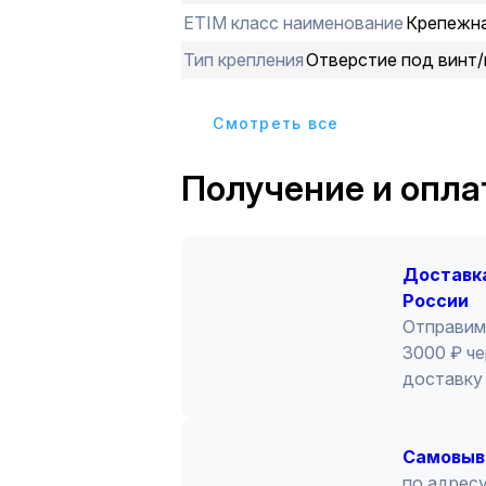
ETIM класс наименование
Крепежна
Тип крепления
Отверстие под винт
Cмотреть все
Получение и опла
Доставка
России
Отправим
3000 ₽ че
доставку 
Cамовыв
по адресу