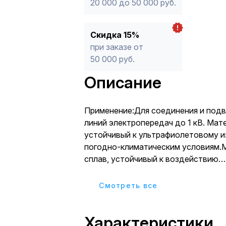
20 000 до 50 000 руб.
Скидка 15%
при заказе от
50 000 руб.
Описание
Применение:Для соединения и под
линий электропередач до 1 кВ. Мат
устойчивый к ультрафиолетовому и
погодно-климатическим условиям.
сплав, устойчивый к воздействию
коррозии.Преимущества:Простота
работ, возможность подключения 
Cмотреть все
под напряжением, тем самым не от
остальных потребителей от энерго
Характеристики
следствие сокращение сроков ремо