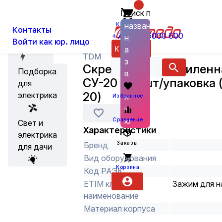
Поиск по
О нас
Новости
Каталог
Кабельная арматура
Арматура
названию
Корзина
Контакты
+7 (800) 6000 600
н
Войти как юр. лицо
Акции
Каталог
а
TDM
з
Скрепа-бугель усилен
Подборка
в
СУ-20 100 шт/упаковка 
для
а
20)
электрика
н
Избранное
и
ю
Сравнение
Свет и
Характеристики
электрика
Заказы
Бренд
для дачи
Вид оборудования
Корзина
Код РАЭК
ETIM класс
Зажим для н
наименование
Материал корпуса