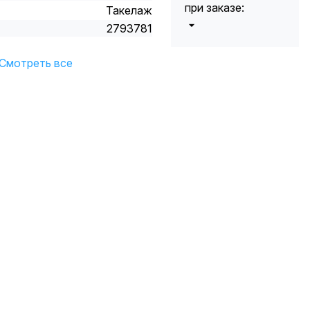
при заказе:
Такелаж
2793781
от 5000 до 10
5%
000 руб.
Смотреть все
от 10 000 до
10%
20 000 руб.
от 20 000 до
12%
50 000 руб
от 50 000
*
15%
руб.
* -Для заказов,
состоящих
полностью из
кабельной
продукции,
максимальная
скидка ограничена
12%