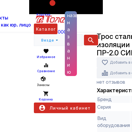
Поиск по
ас
Каталог
Кабельная арматура
Крепёж
Т
названию
Корзина
кты
20м ПР-2.0 СИБРТЕХ (47625)
н
 как юр. лицо
СИБРТЕХ
Каталог
а
+7 (800) 6000 600
Трос стал
з
Везде
изоляции 
в
а
ПР-2.0 СИ
н
Избранное
Добавить в
и
ю
Сравнение
Добавить в
нет отзывов
Заказы
Характерист
Бренд
Корзина
Серия
Личный кабинет
Вид
оборудования