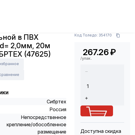
акелаж
Трос стальной в ПВХ изоляции d= 2,0мм,
Арт.: 47625
ьной в ПВХ
Код Толедо: 354170
d= 2,0мм, 20м
267.26
₽
БРТЕХ (47625)
/упак.
 избранное
 сравнение
ики
Сибртех
Россия
Непосредственное
крепление/обособленное
Доступна скидка
размещение