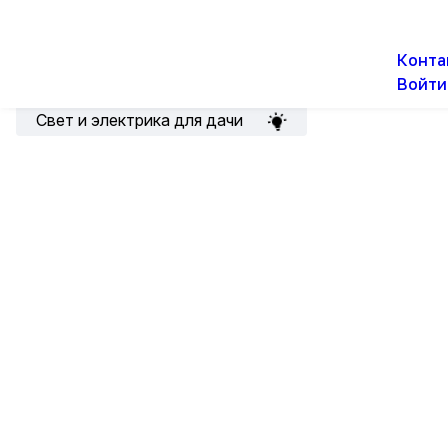
О н
Новости
Акции
Конта
Войти
Подборка для электрика
Свет и электрика для дачи