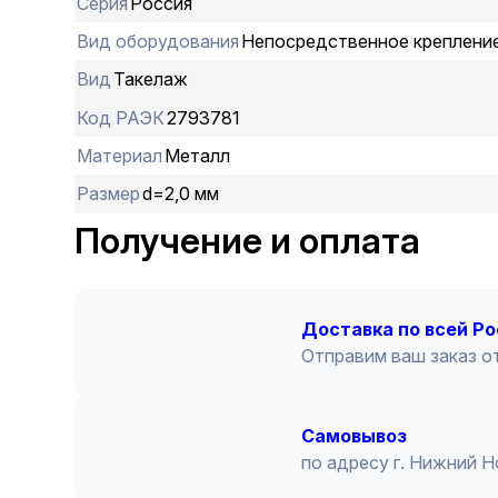
Серия
Россия
Вид оборудования
Непосредственное креплени
Вид
Такелаж
Код РАЭК
2793781
Материал
Металл
Размер
d=2,0 мм
Получение и оплата
Доставка по всей Р
Отправим ваш заказ от
Cамовывоз
по адресу г. Нижний 