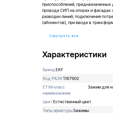
приспособлений, предназначенных 
провода СИП на опорах и фасадах 
разводки линий, подключения потр
(абонентов), при вводе в трансфо
подстанции и соединения с силовым
также с голым проводом при перех
Cмотреть все
высоковольтной линии (ВЛ) на лин
Арматура для СИП предназначена 
Характеристики
использования на воздушных лини
до 1 кВ. Продукция произведена в 
европейскими стандартами и соот
Бренд
EKF
по категории размещения изделий 
31946-2012
Код РАЭК
1167902
ETIM класс
Зажим для н
наименование
Цвет
Естественный цвет
Типы арматуры
Зажимы