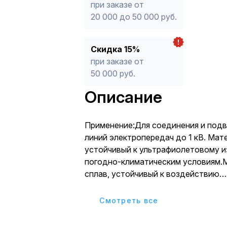
при заказе от
20 000 до 50 000 руб.
Скидка 15%
при заказе от
50 000 руб.
Описание
Применение:Для соединения и под
линий электропередач до 1 кВ. Мат
устойчивый к ультрафиолетовому и
погодно-климатическим условиям.
сплав, устойчивый к воздействию
коррозии.Преимущества:Простота
работ, возможность подключения 
Cмотреть все
под напряжением, тем самым не от
остальных потребителей от энерго